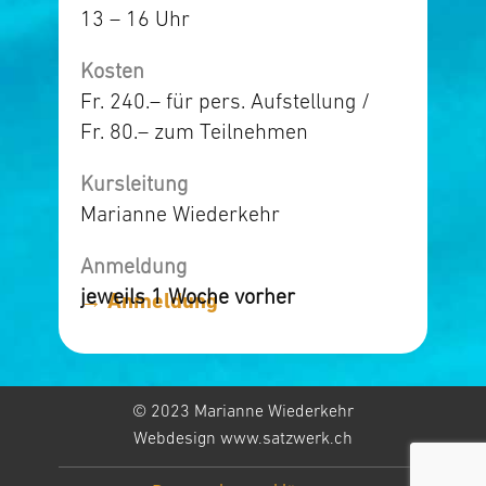
13 – 16 Uhr
Kosten
Fr. 240.– für pers. Aufstellung /
Fr. 80.– zum Teilnehmen
Kursleitung
Marianne Wiederkehr
Anmeldung
jeweils 1 Woche vorher
→ Anmeldung
© 2023 Marianne Wiederkehr
Webdesign www.satzwerk.ch